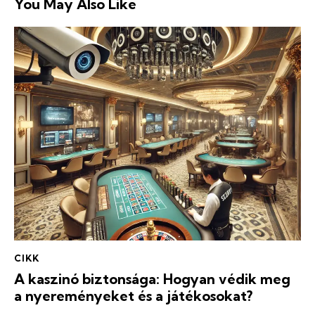
You May Also Like
CIKK
A kaszinó biztonsága: Hogyan védik meg
a nyereményeket és a játékosokat?