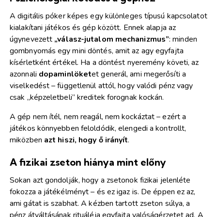
A digitális póker képes egy különleges típusú kapcsolatot
kialakítani játékos és gép között. Ennek alapja az
úgynevezett
„válasz-jutalom mechanizmus”
: minden
gombnyomás egy mini döntés, amit az agy egyfajta
kísérletként értékel. Ha a döntést nyeremény követi, az
azonnali
dopaminlöket
et generál, ami megerősíti a
viselkedést – függetlenül attól, hogy valódi pénz vagy
csak „képzeletbeli” kreditek forognak kockán.
A gép nem ítél, nem reagál, nem kockáztat – ezért a
játékos könnyebben feloldódik, elengedi a kontrollt,
miközben
azt hiszi, hogy ő irányít
.
A fizikai zseton hiánya mint előny
Sokan azt gondolják, hogy a zsetonok fizikai jelenléte
fokozza a játékélményt – és ez igaz is. De éppen ez az,
ami gátat is szabhat. A kézben tartott zseton súlya, a
pénz átváltásának rituáléja egyfajta valóságérzetet ad. A