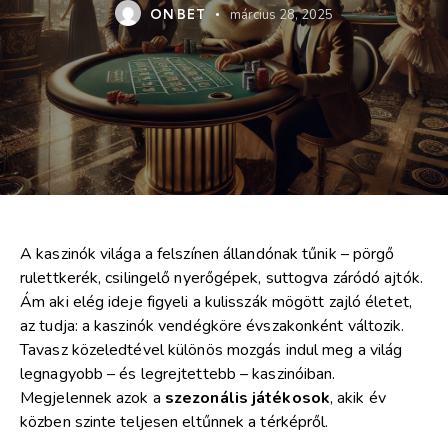
ON BET
március 28, 2025
A kaszinók világa a felszínen állandónak tűnik – pörgő
rulettkerék, csilingelő nyerőgépek, suttogva záródó ajtók.
Ám aki elég ideje figyeli a kulisszák mögött zajló életet,
az tudja: a kaszinók vendégköre évszakonként változik.
Tavasz közeledtével különös mozgás indul meg a világ
legnagyobb – és legrejtettebb – kaszinóiban.
Megjelennek azok a
szezonális játékosok
, akik év
közben szinte teljesen eltűnnek a térképről.