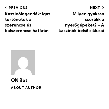
PREVIOUS
NEXT
Kaszinólegendák: igaz
Milyen gyakran
történetek a
cserélik a
szerencse és
nyerőgépeket? – A
balszerencse határán
kaszinók belső ciklusai
ON Bet
ABOUT AUTHOR