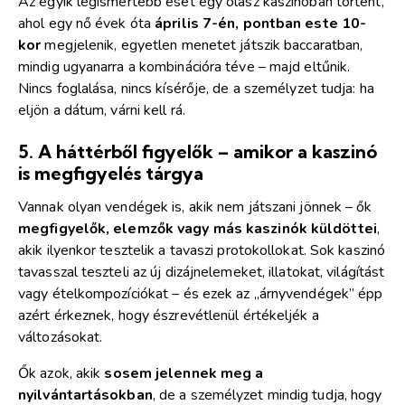
Az egyik legismertebb eset egy olasz kaszinóban történt,
ahol egy nő évek óta
április 7-én, pontban este 10-
kor
megjelenik, egyetlen menetet játszik baccaratban,
mindig ugyanarra a kombinációra téve – majd eltűnik.
Nincs foglalása, nincs kísérője, de a személyzet tudja: ha
eljön a dátum, várni kell rá.
5. A háttérből figyelők – amikor a kaszinó
is megfigyelés tárgya
Vannak olyan vendégek is, akik nem játszani jönnek – ők
megfigyelők, elemzők vagy más kaszinók küldöttei
,
akik ilyenkor tesztelik a tavaszi protokollokat. Sok kaszinó
tavasszal teszteli az új dizájnelemeket, illatokat, világítást
vagy ételkompozíciókat – és ezek az „árnyvendégek” épp
azért érkeznek, hogy észrevétlenül értékeljék a
változásokat.
Ők azok, akik
sosem jelennek meg a
nyilvántartásokban
, de a személyzet mindig tudja, hogy