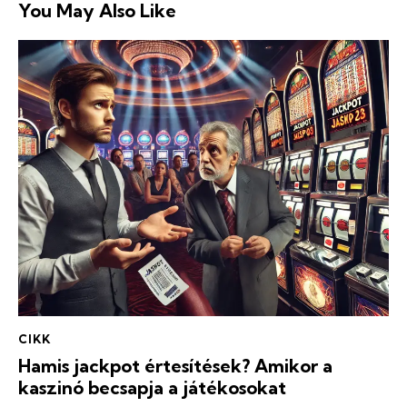
You May Also Like
CIKK
Hamis jackpot értesítések? Amikor a
kaszinó becsapja a játékosokat