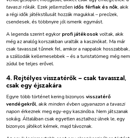
tavaszi rókák
. Ezek jellemzően
idős férfiak és nők
, akik
a régi idők játékstílusát hozzák magukkal – precízek,
csendesek, és többnyire jól ismerik egymást.
A legenda szerint egykor
profi játékosok
voltak, akik
még az analóg korszakban uralták a kaszinókat. Ma már
csak tavasszal tűnnek fel, amikor a nappalok hosszabbak,
a szállodák kellemesebbek – és a turistatömeg még nem
zúdul be teljes erővel.
4. Rejtélyes visszatérők – csak tavasszal,
csak egy éjszakára
Egyre több történet kering bizonyos
visszatérő
vendégekről
, akik
minden évben ugyanazon a tavaszi
napon
érkeznek meg egy-egy kaszinóba. Nem játszanak
sokáig. Általában csak egyetlen asztalhoz ülnek le, egy
bizonyos játékot kérnek, majd távoznak.