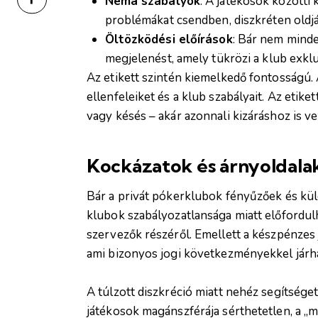
Néma szabályok
: A játékosok közötti
problémákat csendben, diszkréten oldj
Öltözködési előírások
: Bár nem minde
megjelenést, amely tükrözi a klub exkluz
Az etikett szintén kiemelkedő fontosságú. A
ellenfeleiket és a klub szabályait. Az etik
vagy késés – akár azonnali kizáráshoz is ve
Kockázatok és árnyoldala
Bár a privát pókerklubok fényűzőek és kü
klubok szabályozatlansága miatt előfordulh
szervezők részéről. Emellett a készpénzes
ami bizonyos jogi következményekkel járha
A túlzott diszkréció miatt nehéz segítséget
játékosok magánszférája sérthetetlen, a „mi t