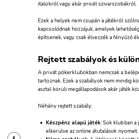
italokról vagy akár privát szivarszobákról.
Ezek a helyek nem csupán a játékról szóln
kapcsolódnak hozzájuk, amelyek lehetősége
építsenek, vagy csak élvezzék a fényűző é
Rejtett szabályok és külön
A privát pókerklubokban nemcsak a belépés
tartoznak. Ezek a szabályok nem mindig k
asztal körüli megállapodások akár játék kö
Néhány rejtett szabály:
Készpénz alapú játék
: Sok klubban a
elkerülve az online átutalások nyomait.