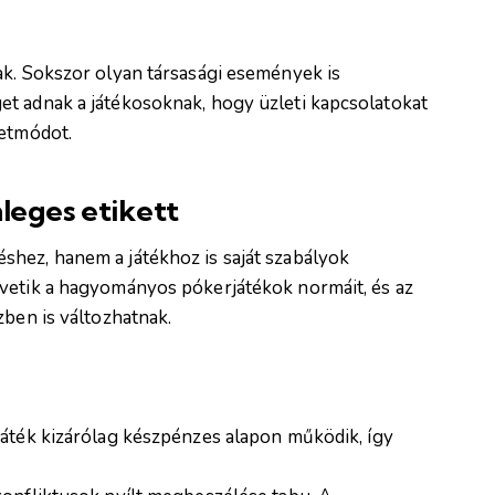
ak. Sokszor olyan társasági események is
t adnak a játékosoknak, hogy üzleti kapcsolatokat
letmódot.
leges etikett
hez, hanem a játékhoz is saját szabályok
övetik a hagyományos pókerjátékok normáit, és az
zben is változhatnak.
 játék kizárólag készpénzes alapon működik, így