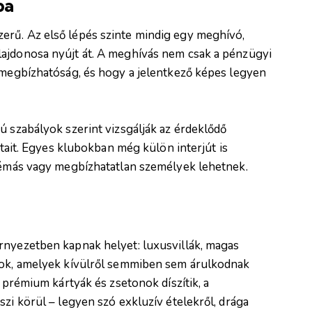
ba
erű. Az első lépés szinte mindig egy meghívó,
lajdonosa nyújt át. A meghívás nem csak a pénzügyi
a megbízhatóság, és hogy a jelentkező képes legyen
ú szabályok szerint vizsgálják az érdeklődő
latait. Egyes klubokban még külön interjút is
blémás vagy megbízhatatlan személyek lehetnek.
rnyezetben kapnak helyet: luxusvillák, magas
anok, amelyek kívülről semmiben sem árulkodnak
t prémium kártyák és zsetonok díszítik, a
szi körül – legyen szó exkluzív ételekről, drága