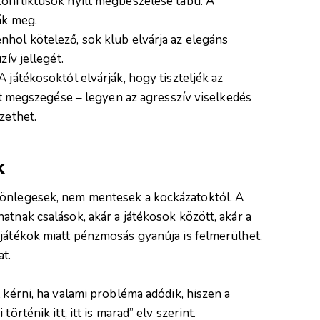
 konfliktusok nyílt megbeszélése tabu. A
ák meg.
nhol kötelező, sok klub elvárja az elegáns
ív jellegét.
 játékosoktól elvárják, hogy tiszteljék az
ett megszegése – legyen az agresszív viselkedés
zethet.
k
lönlegesek, nem mentesek a kockázatoktól. A
atnak csalások, akár a játékosok között, akár a
 játékok miatt pénzmosás gyanúja is felmerülhet,
t.
 kérni, ha valami probléma adódik, hiszen a
örténik itt, itt is marad” elv szerint.