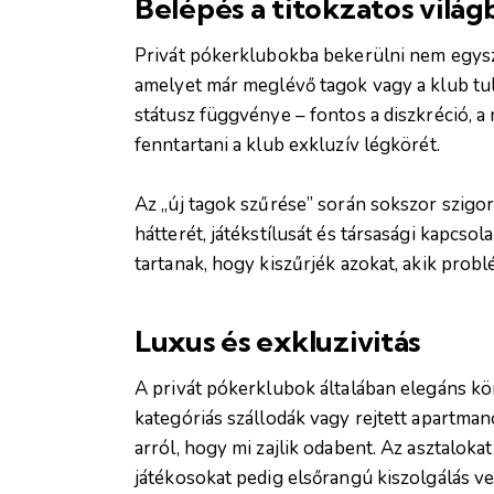
Belépés a titokzatos világ
Privát pókerklubokba bekerülni nem egysz
amelyet már meglévő tagok vagy a klub tu
státusz függvénye – fontos a diszkréció, 
fenntartani a klub exkluzív légkörét.
Az „új tagok szűrése” során sokszor szigor
hátterét, játékstílusát és társasági kapcso
tartanak, hogy kiszűrjék azokat, akik pro
Luxus és exkluzivitás
A privát pókerklubok általában elegáns kö
kategóriás szállodák vagy rejtett apartm
arról, hogy mi zajlik odabent. Az asztaloka
játékosokat pedig elsőrangú kiszolgálás ve