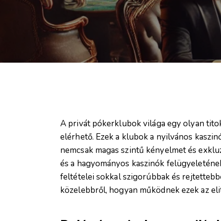
A privát pókerklubok világa egy olyan tito
elérhető. Ezek a klubok a nyilvános kaszin
nemcsak magas szintű kényelmet és exkluz
és a hagyományos kaszinók felügyeletének h
feltételei sokkal szigorúbbak és rejtette
közelebbről, hogyan működnek ezek az eli