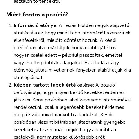
asztalon történtekről.
Miért fontos a pozíció?
Információ előnye
: A Texas Hold’em egyik alapvető
stratégiája az, hogy minél több információt szerezzünk
ellenfeleinkről, mielőtt döntést hozunk. A késői
pozícióban ülve már látjuk, hogy a többi játékos
hogyan cselekedett – például passzoltak, emeltek
vagy esetleg dobták a lapjaikat. Ez a tudás nagy
előnyhöz juttat, mivel ennek fényében alakíthatjuk ki a
stratégiánkat.
Kézben tartott lapok értékelése
: A pozíció
befolyásolja, hogy milyen kezdő kezekkel érdemes
játszani. Korai pozícióban, ahol kevesebb információval
rendelkezünk, csak a legerősebb kezeket érdemes
megjátszani, mivel nagyobb a kockázat. Késői
pozícióban viszont bátrabban játszhatunk gyengébb
kezekkel is, hiszen már tudjuk, hogy a korábban
cselekvők nem mutattak különösebb erőt.