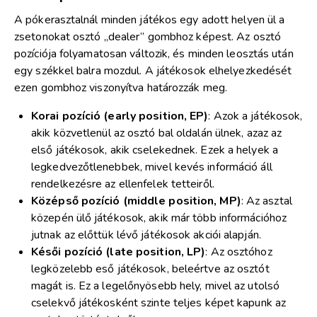
A pókerasztalnál minden játékos egy adott helyen ül a
zsetonokat osztó „dealer” gombhoz képest. Az osztó
pozíciója folyamatosan változik, és minden leosztás után
egy székkel balra mozdul. A játékosok elhelyezkedését
ezen gombhoz viszonyítva határozzák meg.
Korai pozíció (early position, EP)
: Azok a játékosok,
akik közvetlenül az osztó bal oldalán ülnek, azaz az
első játékosok, akik cselekednek. Ezek a helyek a
legkedvezőtlenebbek, mivel kevés információ áll
rendelkezésre az ellenfelek tetteiről.
Középső pozíció (middle position, MP)
: Az asztal
közepén ülő játékosok, akik már több információhoz
jutnak az előttük lévő játékosok akciói alapján.
Késői pozíció (late position, LP)
: Az osztóhoz
legközelebb eső játékosok, beleértve az osztót
magát is. Ez a legelőnyösebb hely, mivel az utolsó
cselekvő játékosként szinte teljes képet kapunk az