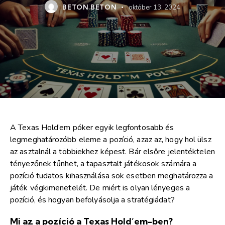
BETON BETON
október 13, 2024
A Texas Hold’em póker egyik legfontosabb és
legmeghatározóbb eleme a pozíció, azaz az, hogy hol ülsz
az asztalnál a többiekhez képest. Bár elsőre jelentéktelen
tényezőnek tűnhet, a tapasztalt játékosok számára a
pozíció tudatos kihasználása sok esetben meghatározza a
játék végkimenetelét. De miért is olyan lényeges a
pozíció, és hogyan befolyásolja a stratégiádat?
Mi az a pozíció a Texas Hold’em-ben?