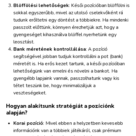
Blöffölési lehetőségek
: Késői pozícióban blöffölni is
sokkal egyszerűbb, mivel az utolsó cselekvőként rá
tudunk erőltetni egy döntést a többiekre. Ha mindenki
passzolt előttünk, könnyen érezhetjük azt, hogy a
gyengeséget kihasználva blöffel nyerhetünk egy
leosztást.
Bank méretének kontrollálása
: A pozíció
segítségével jobban tudjuk kontrollálni a pot (bank)
méretét is. Ha erős kezet tartunk, a késői pozícióban
lehetőségünk van emelni és növelni a bankot. Ha
gyengébb lapjaink vannak, passzolhatunk vagy kis
tétet teszünk be, hogy minimalizáljuk a
veszteségeket.
Hogyan alakítsunk stratégiát a pozíciónk
alapján?
Korai pozíció
: Mivel ebben a helyzetben kevesebb
információnk van a többiek játékáról, csak prémium