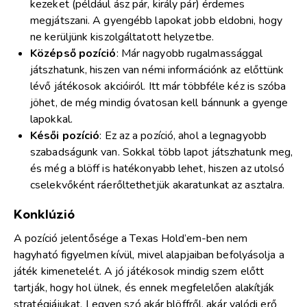
kezeket (például ász pár, király pár) érdemes
megjátszani. A gyengébb lapokat jobb eldobni, hogy
ne kerüljünk kiszolgáltatott helyzetbe.
Középső pozíció
: Már nagyobb rugalmassággal
játszhatunk, hiszen van némi információnk az előttünk
lévő játékosok akcióiról. Itt már többféle kéz is szóba
jöhet, de még mindig óvatosan kell bánnunk a gyenge
lapokkal.
Késői pozíció
: Ez az a pozíció, ahol a legnagyobb
szabadságunk van. Sokkal több lapot játszhatunk meg,
és még a blöff is hatékonyabb lehet, hiszen az utolsó
cselekvőként ráerőltethetjük akaratunkat az asztalra.
Konklúzió
A pozíció jelentősége a Texas Hold’em-ben nem
hagyható figyelmen kívül, mivel alapjaiban befolyásolja a
játék kimenetelét. A jó játékosok mindig szem előtt
tartják, hogy hol ülnek, és ennek megfelelően alakítják
stratégiájukat. Legyen szó akár blöffről, akár valódi erő