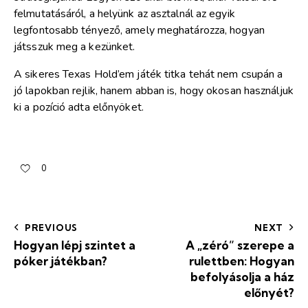
felmutatásáról, a helyünk az asztalnál az egyik
legfontosabb tényező, amely meghatározza, hogyan
játsszuk meg a kezünket.
A sikeres Texas Hold’em játék titka tehát nem csupán a
jó lapokban rejlik, hanem abban is, hogy okosan használjuk
ki a pozíció adta előnyöket.
0
PREVIOUS
NEXT
Hogyan lépj szintet a
A „zéró” szerepe a
póker játékban?
rulettben: Hogyan
befolyásolja a ház
előnyét?