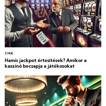
CIKK
Hamis jackpot értesítések? Amikor a
kaszinó becsapja a játékosokat