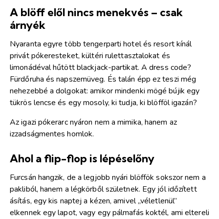
A blöff elől nincs menekvés – csak
árnyék
Nyaranta egyre több tengerparti hotel és resort kínál
privát pókeresteket, kültéri rulettasztalokat és
limonádéval hűtött blackjack-partikat. A dress code?
Fürdőruha és napszemüveg. És talán épp ez teszi még
nehezebbé a dolgokat: amikor mindenki mögé bújik egy
tükrös lencse és egy mosoly, ki tudja, ki blöfföl igazán?
Az igazi pókerarc nyáron nem a mimika, hanem az
izzadságmentes homlok.
Ahol a flip-flop is lépéselőny
Furcsán hangzik, de a legjobb nyári blöffök sokszor nem a
pakliból, hanem a légkörből születnek. Egy jól időzített
ásítás, egy kis naptej a kézen, amivel „véletlenül”
elkennek egy lapot, vagy egy pálmafás koktél, ami eltereli