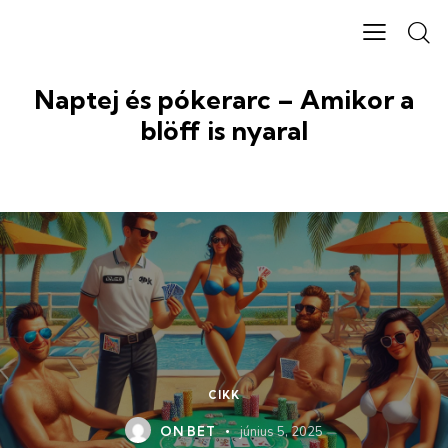
Naptej és pókerarc – Amikor a
blöff is nyaral
CIKK
ON BET
június 5, 2025