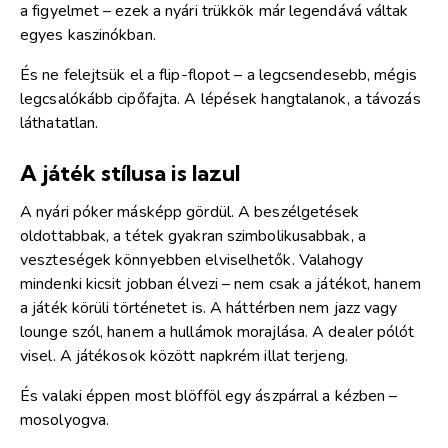
a figyelmet – ezek a nyári trükkök már legendává váltak
egyes kaszinókban.
És ne felejtsük el a flip-flopot – a legcsendesebb, mégis
legcsalókább cipőfajta. A lépések hangtalanok, a távozás
láthatatlan.
A játék stílusa is lazul
A nyári póker másképp gördül. A beszélgetések
oldottabbak, a tétek gyakran szimbolikusabbak, a
veszteségek könnyebben elviselhetők. Valahogy
mindenki kicsit jobban élvezi – nem csak a játékot, hanem
a játék körüli történetet is. A háttérben nem jazz vagy
lounge szól, hanem a hullámok morajlása. A dealer pólót
visel. A játékosok között napkrém illat terjeng.
És valaki éppen most blöfföl egy ászpárral a kézben –
mosolyogva.