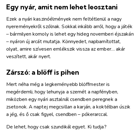
Egy nyár, amit nem lehet leosztani
Ezek a nyári kaszinóélmények nem feltétlenül a nagy
nyereményekről szólnak. Sokkal inkább arról, hogy a játék
– bármilyen komoly is lehet egy hideg novemberi éjszakán
– nyáron új arcát mutatja. Könnyedet, napbarnítottat,
olyat, amire szívesen emlékszik vissza az ember… akár
veszített, akár nyert.
Zárszó: a blöff is pihen
Mert néha még a legkeményebb blöffmester is
megérdemli, hogy lehunyja a szemét a napfényben,
miközben egy nyári asztalnál csendben peregnek a
zsetonok. A naptej megcsillan a karján, a koktélban úszik
a jég, és ő csak figyel, csendben – pókerarccal.
De lehet, hogy csak szundikál egyet. Ki tudja?