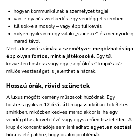
hogyan kommunikálnak a személyzet tagjai
van-e gyanús viselkedés egy vendéggel szemben
túl sok-e a mosoly – vagy épp túl kevés
milyen gyakran megy valaki „szünetre”, és mennyi ideig
marad távol
Mert a kaszinó számára
a személyzet megbízhatósága
épp olyan fontos, mint a játékosoké
. Egy túl
közvetlen hostess vagy egy „segítőkész” krupié akár
milliós veszteséget is jelenthet a háznak.
Hosszú órák, rövid szünetek
A luxus mögött kemény műszakok húzódnak. Egy
hostess gyakran
12 órát áll
magassarkúban, tökéletes
sminkben, miközben kedves marad akkor is, ha egy
vendég ittas, követelőző vagy egyszerűen tiszteletlen. A
krupiék koncentrációja sem lankadhat:
egyetlen osztási
hiba
is elég ahhoz, hogy bizalmi problémák