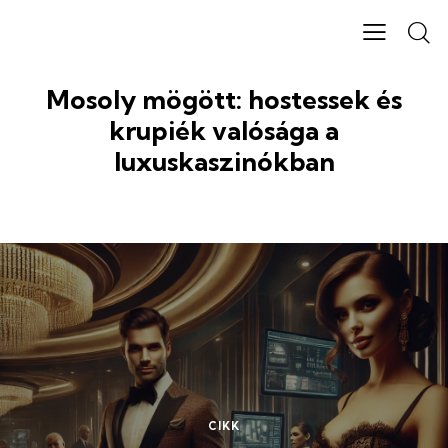
Mosoly mögött: hostessek és
krupiék valósága a
luxuskaszinókban
CIKK