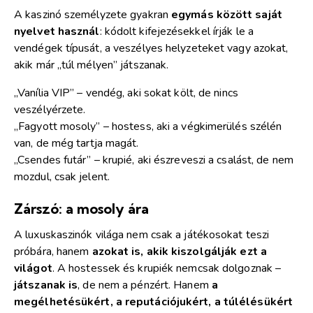
A kaszinó személyzete gyakran
egymás között saját
nyelvet használ
: kódolt kifejezésekkel írják le a
vendégek típusát, a veszélyes helyzeteket vagy azokat,
akik már „túl mélyen” játszanak.
„Vanília VIP” – vendég, aki sokat költ, de nincs
veszélyérzete.
„Fagyott mosoly” – hostess, aki a végkimerülés szélén
van, de még tartja magát.
„Csendes futár” – krupié, aki észreveszi a csalást, de nem
mozdul, csak jelent.
Zárszó: a mosoly ára
A luxuskaszinók világa nem csak a játékosokat teszi
próbára, hanem
azokat is, akik kiszolgálják ezt a
világot
. A hostessek és krupiék nemcsak dolgoznak –
játszanak is
, de nem a pénzért. Hanem
a
megélhetésükért, a reputációjukért, a túlélésükért