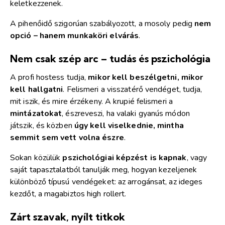
keletkezzenek.
A pihenőidő szigorúan szabályozott, a mosoly pedig
nem
opció – hanem munkaköri elvárás
.
Nem csak szép arc – tudás és pszichológia
A profi hostess tudja,
mikor kell beszélgetni, mikor
kell hallgatni
. Felismeri a visszatérő vendéget, tudja,
mit iszik, és mire érzékeny. A krupié felismeri a
mintázatokat
, észreveszi, ha valaki gyanús módon
játszik, és közben
úgy kell viselkednie, mintha
semmit sem vett volna észre
.
Sokan közülük
pszichológiai képzést is kapnak
, vagy
saját tapasztalatból tanulják meg, hogyan kezeljenek
különböző típusú vendégeket: az arrogánsat, az ideges
kezdőt, a magabiztos high rollert.
Zárt szavak, nyílt titkok