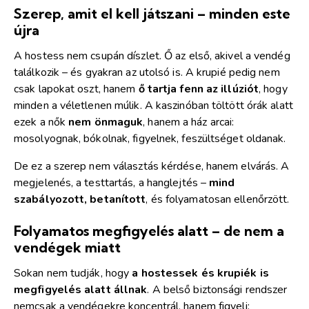
Szerep, amit el kell játszani – minden este
újra
A hostess nem csupán díszlet. Ő az első, akivel a vendég
találkozik – és gyakran az utolsó is. A krupié pedig nem
csak lapokat oszt, hanem
ő tartja fenn az illúziót
, hogy
minden a véletlenen múlik. A kaszinóban töltött órák alatt
ezek a nők
nem önmaguk
, hanem a ház arcai:
mosolyognak, bókolnak, figyelnek, feszültséget oldanak.
De ez a szerep nem választás kérdése, hanem elvárás. A
megjelenés, a testtartás, a hanglejtés –
mind
szabályozott, betanított
, és folyamatosan ellenőrzött.
Folyamatos megfigyelés alatt – de nem a
vendégek miatt
Sokan nem tudják, hogy
a hostessek és krupiék is
megfigyelés alatt állnak
. A belső biztonsági rendszer
nemcsak a vendégekre koncentrál, hanem figyeli: