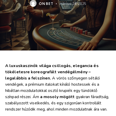
ON BET
március 24, 2025
A luxuskaszinók világa csillogás, elegancia és
tökéletesre koreografált vendégélmény –
legalábbis a felszínen.
A vörös szőnyegen sétáló
vendégek, a prémium italokat kínáló hostessek és a
hibátlan mozdulatokkal osztó krupiék egy tündöklő
színpad részei. Ám
a mosoly mögött
gyakran fáradtság,
szabályozott viselkedés, és egy szigorúan kontrollált
rendszer húzódik meg, ahol minden mozdulatnak ára van.