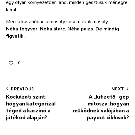
egy olyan környezetben, ahol minden gesztusuk mérlegre
kerül.
Mert a kaszinóban a mosoly sosem csak mosoly.
Néha fegyver. Néha álarc. Néha pajzs. De mindig
figyelik.
0
PREVIOUS
NEXT
Kockázati szint:
A „kifizető” gép
hogyan kategorizál
mítosza: hogyan
téged a kaszinó a
működnek valójában a
játékod alapján?
payout ciklusok?