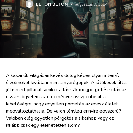
BETON BETON
augusztus 9, 2024
A kaszinók világában kevés dolog képes olyan intenzív
érzelmeket kiváltani, mint a nyerőgépek. A játékosok által
jól ismert pillanat, amikor a tárcsák megpörgetése után az
összes figyelem az eredményre összpontosul, a
lehetőségre, hogy egyetlen pörgetés az egész életet
megváltoztathatja. De vajon tényleg ennyire egyszerű?
Valóban elég egyetlen pörgetés a sikerhez, vagy ez
inkább csak egy elérhetetlen álom?