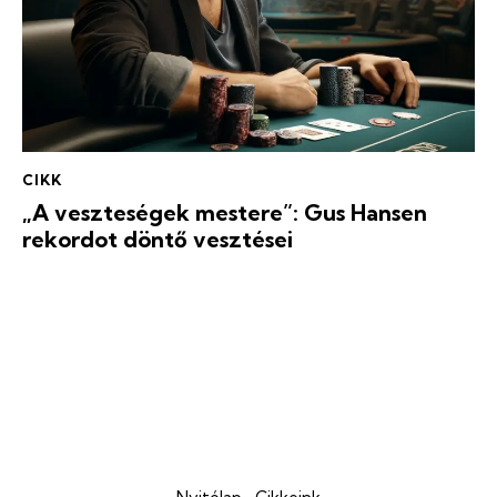
CIKK
„A veszteségek mestere”: Gus Hansen
rekordot döntő vesztései