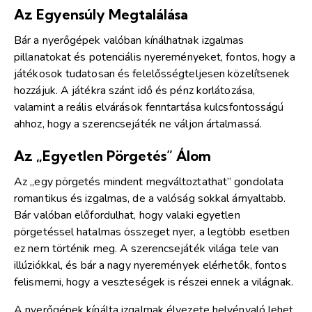
Az Egyensúly Megtalálása
Bár a nyerőgépek valóban kínálhatnak izgalmas
pillanatokat és potenciális nyereményeket, fontos, hogy a
játékosok tudatosan és felelősségteljesen közelítsenek
hozzájuk. A játékra szánt idő és pénz korlátozása,
valamint a reális elvárások fenntartása kulcsfontosságú
ahhoz, hogy a szerencsejáték ne váljon ártalmassá.
Az „Egyetlen Pörgetés” Álom
Az „egy pörgetés mindent megváltoztathat” gondolata
romantikus és izgalmas, de a valóság sokkal árnyaltabb.
Bár valóban előfordulhat, hogy valaki egyetlen
pörgetéssel hatalmas összeget nyer, a legtöbb esetben
ez nem történik meg. A szerencsejáték világa tele van
illúziókkal, és bár a nagy nyeremények elérhetők, fontos
felismerni, hogy a veszteségek is részei ennek a világnak.
A nyerőgépek kínálta izgalmak élvezete helyénvaló lehet,