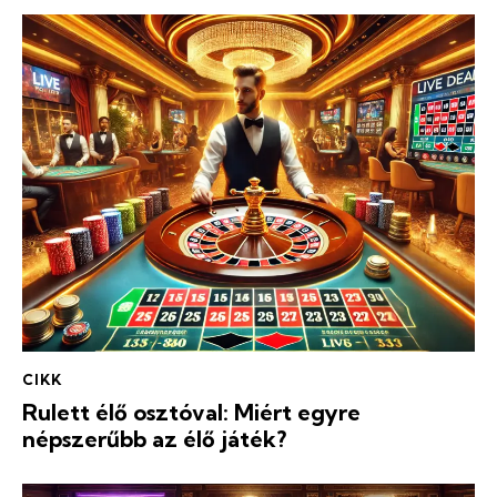
CIKK
Rulett élő osztóval: Miért egyre
népszerűbb az élő játék?