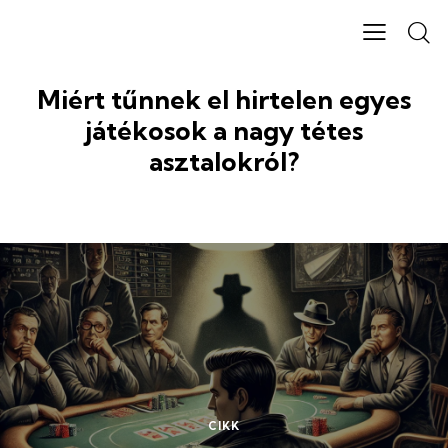
Miért tűnnek el hirtelen egyes
játékosok a nagy tétes
asztalokról?
CIKK