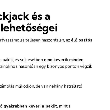
ckjack és a
lehetőségei
rtyaszámolás teljesen haszontalan, az
élő osztós
a paklit, és sok esetben
nem keverik minden
zinókhoz hasonlóan egy bizonyos ponton végzik
számolás működjön, de van néhány hátráltató
nó
gyakrabban keveri a paklit
, mint a