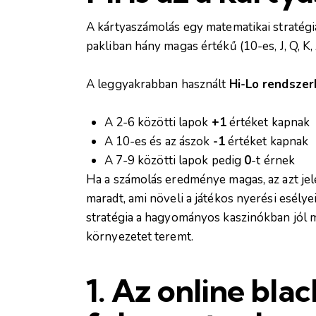
A kártyaszámolás egy matematikai stratégi
pakliban hány magas értékű (10-es, J, Q, K,
A leggyakrabban használt
Hi-Lo rendsze
A 2-6 közötti lapok
+1
értéket kapnak
A 10-es és az ászok
-1
értéket kapnak
A 7-9 közötti lapok pedig
0
-t érnek
Ha a számolás eredménye magas, az azt jele
maradt, ami növeli a játékos nyerési esélye
stratégia a hagyományos kaszinókban jól m
környezetet teremt.
1. Az online bla