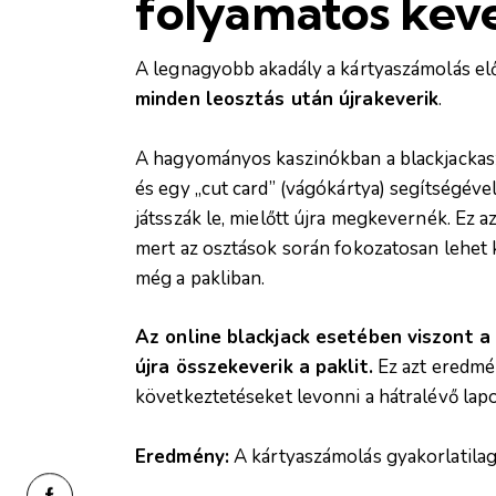
folyamatos kev
A legnagyobb akadály a kártyaszámolás elő
minden leosztás után újrakeverik
.
A hagyományos kaszinókban a blackjackasz
és egy „cut card” (vágókártya) segítségéve
játsszák le, mielőtt újra megkevernék. Ez a
mert az osztások során fokozatosan lehet 
még a pakliban.
Az online blackjack esetében viszont 
újra összekeverik a paklit.
Ez azt eredmé
következtetéseket levonni a hátralévő lapo
Eredmény:
A kártyaszámolás gyakorlatilag 