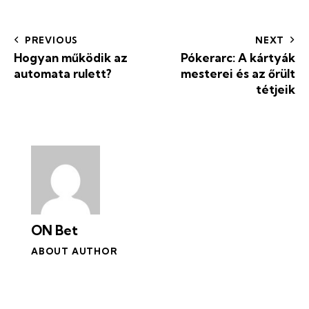
PREVIOUS
NEXT
Hogyan működik az
Pókerarc: A kártyák
automata rulett?
mesterei és az őrült
tétjeik
ON Bet
ABOUT AUTHOR