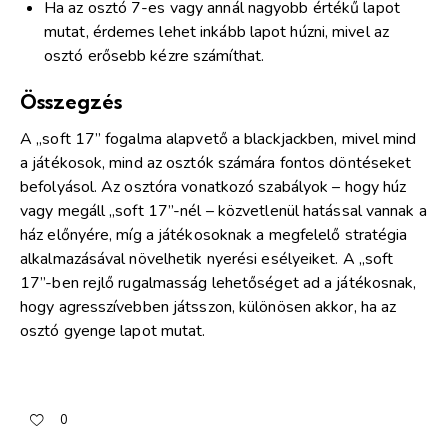
Ha az osztó 7-es vagy annál nagyobb értékű lapot
mutat, érdemes lehet inkább lapot húzni, mivel az
osztó erősebb kézre számíthat.
Összegzés
A „soft 17” fogalma alapvető a blackjackben, mivel mind
a játékosok, mind az osztók számára fontos döntéseket
befolyásol. Az osztóra vonatkozó szabályok – hogy húz
vagy megáll „soft 17”-nél – közvetlenül hatással vannak a
ház előnyére, míg a játékosoknak a megfelelő stratégia
alkalmazásával növelhetik nyerési esélyeiket. A „soft
17”-ben rejlő rugalmasság lehetőséget ad a játékosnak,
hogy agresszívebben játsszon, különösen akkor, ha az
osztó gyenge lapot mutat.
0