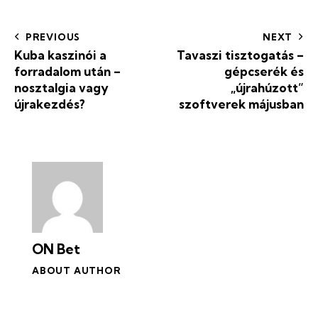
PREVIOUS
NEXT
Kuba kaszinói a
Tavaszi tisztogatás –
forradalom után –
gépcserék és
nosztalgia vagy
„újrahúzott”
újrakezdés?
szoftverek májusban
ON Bet
ABOUT AUTHOR