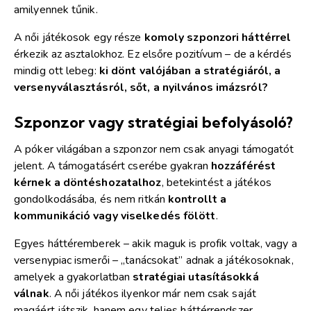
amilyennek tűnik.
A női játékosok egy része
komoly szponzori háttérrel
érkezik az asztalokhoz. Ez elsőre pozitívum – de a kérdés
mindig ott lebeg:
ki dönt valójában a stratégiáról, a
versenyválasztásról, sőt, a nyilvános imázsról?
Szponzor vagy stratégiai befolyásoló?
A póker világában a szponzor nem csak anyagi támogatót
jelent. A támogatásért cserébe gyakran
hozzáférést
kérnek a döntéshozatalhoz
, betekintést a játékos
gondolkodásába, és nem ritkán
kontrollt a
kommunikáció vagy viselkedés fölött
.
Egyes háttéremberek – akik maguk is profik voltak, vagy a
versenypiac ismerői – „tanácsokat” adnak a játékosoknak,
amelyek a gyakorlatban
stratégiai utasításokká
válnak
. A női játékos ilyenkor már nem csak saját
magáért játszik, hanem egy teljes háttérrendszer