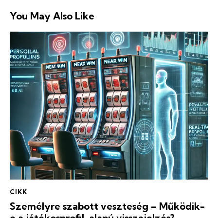
You May Also Like
CIKK
Személyre szabott veszteség – Működik-
e a játékosprofil-alapú visszajelzés?