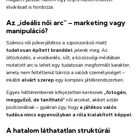
elvárásait is hordozza.
Az „ideális női arc” – marketing vagy
manipuláció?
Számos női pókerjátékos a szponzoráció miatt
tudatosan épített branddel
jelenik meg. Az
öltözködés, a viselkedés, sőt, a közösségi médiában
mutatott arc is lehet egy tudatosan megformált karakter,
amely nem feltétlenül tükrözi a valódi személyiséget –
inkább
elvárt szerep
egy komplex játékrendszerben.
Egyes háttéremberek kifejezetten keresnek
„fotogén,
meggyőző, de tanítható”
női arcokat, akiket aztán
pozícionálnak – gyakran úgy, hogy
a játékos valós
tudása nincs egyensúlyban a róla kialakított képpel
.
A hatalom láthatatlan struktúrái