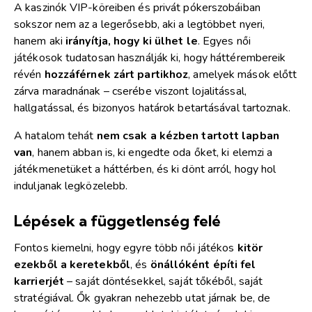
A kaszinók VIP-köreiben és privát pókerszobáiban
sokszor nem az a legerősebb, aki a legtöbbet nyeri,
hanem aki
irányítja, hogy ki ülhet le
. Egyes női
játékosok tudatosan használják ki, hogy háttérembereik
révén
hozzáférnek zárt partikhoz
, amelyek mások előtt
zárva maradnának – cserébe viszont lojalitással,
hallgatással, és bizonyos határok betartásával tartoznak.
A hatalom tehát
nem csak a kézben tartott lapban
van
, hanem abban is, ki engedte oda őket, ki elemzi a
játékmenetüket a háttérben, és ki dönt arról, hogy hol
induljanak legközelebb.
Lépések a függetlenség felé
Fontos kiemelni, hogy egyre több női játékos
kitör
ezekből a keretekből
, és
önállóként építi fel
karrierjét
– saját döntésekkel, saját tőkéből, saját
stratégiával. Ők gyakran nehezebb utat járnak be, de