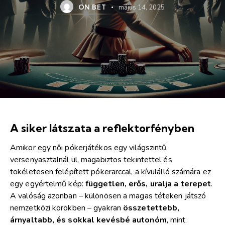
ON BET
május 14, 2025
A siker látszata a reflektorfényben
Amikor egy női pókerjátékos egy világszintű
versenyasztalnál ül, magabiztos tekintettel és
tökéletesen felépített pókerarccal, a kívülálló számára ez
egy egyértelmű kép:
független, erős, uralja a terepet
.
A valóság azonban – különösen a magas téteken játszó
nemzetközi körökben – gyakran
összetettebb,
árnyaltabb, és sokkal kevésbé autonóm
, mint