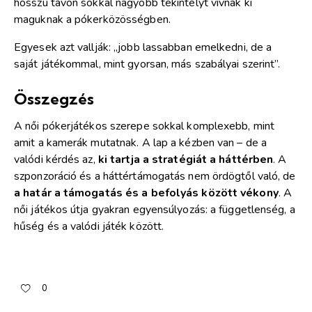
hosszú távon sokkal nagyobb tekintélyt vívnak ki
maguknak a pókerközösségben.
Egyesek azt vallják: „jobb lassabban emelkedni, de a
saját játékommal, mint gyorsan, más szabályai szerint”.
Összegzés
A női pókerjátékos szerepe sokkal komplexebb, mint
amit a kamerák mutatnak. A lap a kézben van – de a
valódi kérdés az,
ki tartja a stratégiát a háttérben
. A
szponzoráció és a háttértámogatás nem ördögtől való, de
a határ a támogatás és a befolyás között vékony
. A
női játékos útja gyakran egyensúlyozás: a függetlenség, a
hűség és a valódi játék között.
0