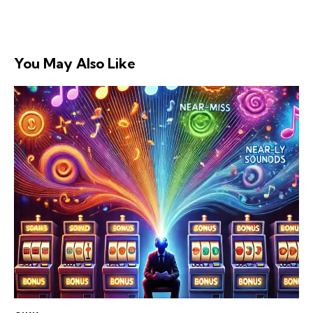
You May Also Like