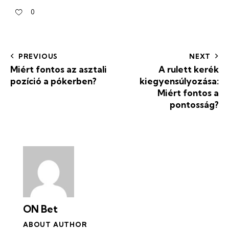
0
PREVIOUS
NEXT
Miért fontos az asztali
A rulett kerék
pozíció a pókerben?
kiegyensúlyozása:
Miért fontos a
pontosság?
ON Bet
ABOUT AUTHOR