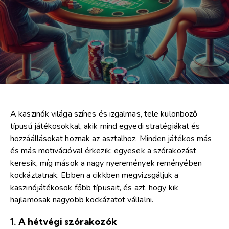
A kaszinók világa színes és izgalmas, tele különböző
típusú játékosokkal, akik mind egyedi stratégiákat és
hozzáállásokat hoznak az asztalhoz. Minden játékos más
és más motivációval érkezik: egyesek a szórakozást
keresik, míg mások a nagy nyeremények reményében
kockáztatnak. Ebben a cikkben megvizsgáljuk a
kaszinójátékosok főbb típusait, és azt, hogy kik
hajlamosak nagyobb kockázatot vállalni.
1.
A hétvégi szórakozók