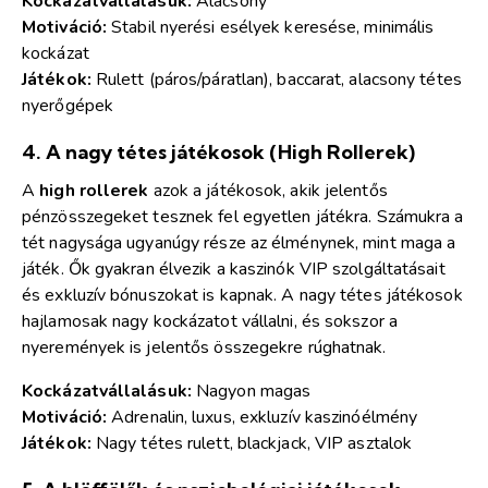
Kockázatvállalásuk:
Alacsony
Motiváció:
Stabil nyerési esélyek keresése, minimális
kockázat
Játékok:
Rulett (páros/páratlan), baccarat, alacsony tétes
nyerőgépek
4.
A nagy tétes játékosok (High Rollerek)
A
high rollerek
azok a játékosok, akik jelentős
pénzösszegeket tesznek fel egyetlen játékra. Számukra a
tét nagysága ugyanúgy része az élménynek, mint maga a
játék. Ők gyakran élvezik a kaszinók VIP szolgáltatásait
és exkluzív bónuszokat is kapnak. A nagy tétes játékosok
hajlamosak nagy kockázatot vállalni, és sokszor a
nyeremények is jelentős összegekre rúghatnak.
Kockázatvállalásuk:
Nagyon magas
Motiváció:
Adrenalin, luxus, exkluzív kaszinóélmény
Játékok:
Nagy tétes rulett, blackjack, VIP asztalok