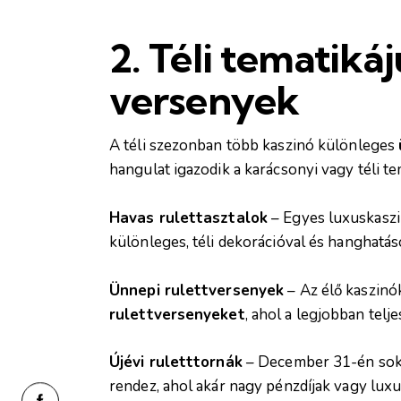
2. Téli tematikáj
versenyek
A téli szezonban több kaszinó különleges
hangulat igazodik a karácsonyi vagy téli t
Havas rulettasztalok
– Egyes luxuskaszi
különleges, téli dekorációval és hanghatások
Ünnepi rulettversenyek
– Az élő kaszinó
rulettversenyeket
, ahol a legjobban telj
Újévi ruletttornák
– December 31-én sok
rendez, ahol akár nagy pénzdíjak vagy luxu