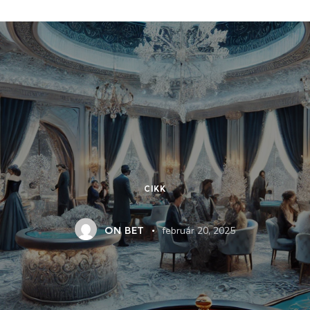
CIKK
ON BET
február 20, 2025