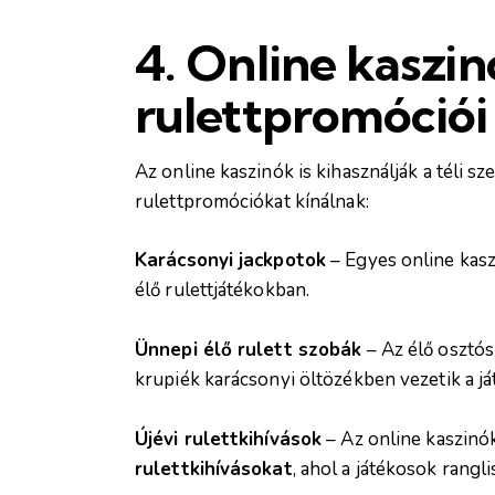
4. Online kaszin
rulettpromóciói
Az online kaszinók is kihasználják a téli 
rulettpromóciókat kínálnak:
Karácsonyi jackpotok
– Egyes online kas
élő rulettjátékokban.
Ünnepi élő rulett szobák
– Az élő osztós
krupiék karácsonyi öltözékben vezetik a já
Újévi rulettkihívások
– Az online kaszin
rulettkihívásokat
, ahol a játékosok rang