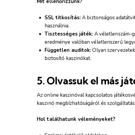
Mit ellenőrizzünk?
SSL titkosítás:
A biztonságos adatátvi
használnia.
Tisztességes játék:
A véletlenszám-ge
eredménye valóban véletlenszerű legy
Független auditok:
Olyan szervezetek,
biztosító kaszinókat.
5. Olvassuk el más j
Az online kaszinóval kapcsolatos játékosv
kaszinó megbízhatóságáról és szolgáltatás
Hol találhatunk véleményeket?