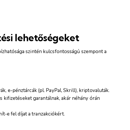
tési lehetőségeket
bízhatósága szintén kulcsfontosságú szempont a
k, e-pénztárcák (pl. PayPal, Skrill), kriptovaluták.
 kifizetéseket garantálnak, akár néhány órán
t-e fel díjat a tranzakciókért.