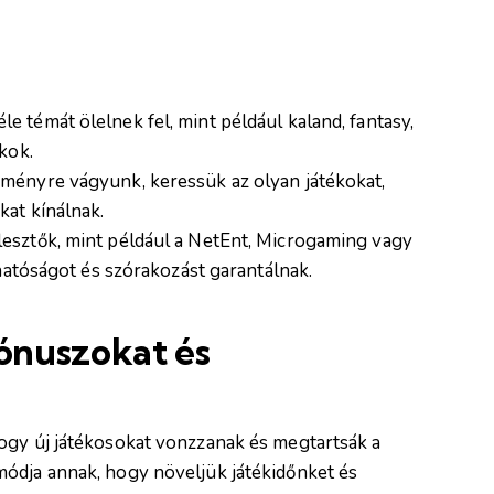
e témát ölelnek fel, mint például kaland, fantasy,
kok.
ényre vágyunk, keressük az olyan játékokat,
at kínálnak.
esztők, mint például a NetEnt, Microgaming vagy
hatóságot és szórakozást garantálnak.
bónuszokat és
ogy új játékosokat vonzzanak és megtartsák a
ódja annak, hogy növeljük játékidőnket és