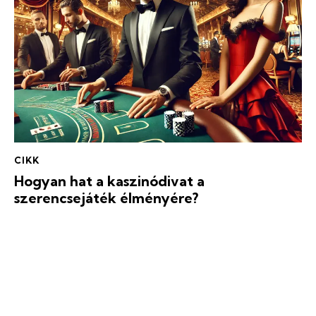
CIKK
Hogyan hat a kaszinódivat a
szerencsejáték élményére?