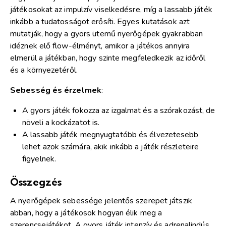
játékosokat az impulzív viselkedésre, míg a lassabb játék
inkább a tudatosságot erősíti. Egyes kutatások azt
mutatják, hogy a gyors ütemű nyerőgépek gyakrabban
idéznek elő flow-élményt, amikor a játékos annyira
elmerül a játékban, hogy szinte megfeledkezik az időről
és a környezetéről.
Sebesség és érzelmek
:
A gyors játék fokozza az izgalmat és a szórakozást, de
növeli a kockázatot is.
A lassabb játék megnyugtatóbb és élvezetesebb
lehet azok számára, akik inkább a játék részleteire
figyelnek.
Összegzés
A nyerőgépek sebessége jelentős szerepet játszik
abban, hogy a játékosok hogyan élik meg a
szerencsejátékot. A gyors játék intenzív és adrenalindús