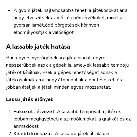
A gyors játék hajlamosabbá teheti a játékosokat arra,
hogy elveszítsék az idő- és pénzérzéküket, mivel a
gyorsan ismétlődő pörgetések könnyen
elhomályosítják a valóságot.
A lassabb játék hatása
Bár a gyors nyerőgépek uralják a piacot, egyre
népszerűbbek azok a gépek is, amelyek lassabb tempójú
játékot kínálnak. Ezek a gépek lehetőséget adnak a
játékosoknak arra, hogy átgondolják a döntéseiket, és
jobban átéljék a játék minden egyes mozzanatát.
Lassú játék előnyei
:
Fokozott élvezet
: A lassabb tempóval a játékos
jobban megfigyelheti a szimbólumokat, a grafikát és az
animációkat.
Kisebb kockázat
: A lassabb játék általában