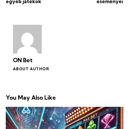
egyéb játékok
eseményei
ON Bet
ABOUT AUTHOR
You May Also Like