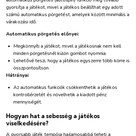
automatikus pörgetés (autospin) funkció még tovább
gyorsítja a játékot, mivel a játékos beállíthat egy adott
számú automatikus pörgetést, amelyek között minimális a
várakozási idő.
Automatikus pörgetés előnyei
:
Megkönnyíti a játékot, mivel a játékosnak nem kell
minden pörgetésnél külön gombot nyomnia.
Lehetővé teszi, hogy a játékos egyszerre több körre is
összpontosítson.
Hátrányai
:
Az automatikus funkciók csökkenthetik a játékos
kontrollérzetét és növelhetik a kiadott pénz
mennyiségét.
Hogyan hat a sebesség a játékos
viselkedésére?
A gyorsabb játék tempója hajlamosabbá teheti a