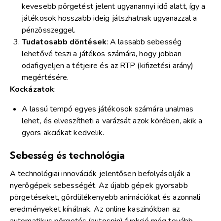
kevesebb pörgetést jelent ugyanannyi idő alatt, így a
játékosok hosszabb ideig játszhatnak ugyanazzal a
pénzösszeggel.
Tudatosabb döntések
: A lassabb sebesség
lehetővé teszi a játékos számára, hogy jobban
odafigyeljen a tétjeire és az RTP (kifizetési arány)
megértésére.
Kockázatok
:
A lassú tempó egyes játékosok számára unalmas
lehet, és elveszítheti a varázsát azok körében, akik a
gyors akciókat kedvelik.
Sebesség és technológia
A technológiai innovációk jelentősen befolyásolják a
nyerőgépek sebességét. Az újabb gépek gyorsabb
pörgetéseket, gördülékenyebb animációkat és azonnali
eredményeket kínálnak. Az online kaszinókban az