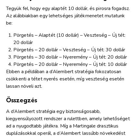
Tegyük fel, hogy egy alaptét 10 dollár, és pirosra fogadsz.
Az alábbiakban egy lehetséges játékmenetet mutatunk
be:
Pörgetés – Alaptét (10 dollár) – Veszteség – Új tét:
20 dollár
Pörgetés – 20 dollár – Veszteség – Új tét: 30 dollár
Pörgetés – 30 dollár – Nyeremény – Új tét: 20 dollár
Pörgetés – 20 dollár – Nyeremény – Új tét: 10 dollár
Ebben a példában a d’Alembert stratégia fokozatosan
csökkenti a tétet nyerés esetén, míg veszteség esetén
lassan növeli azt.
Összegzés
A d’Alembert stratégia egy biztonságosabb,
kiegyensúlyozott rendszer a rulettben, amely lehetőséget
ad a nyugodtabb játékra. Míg a Martingale drasztikus
duplázásokkal operál, a d’Alembert lassúbb növekedést