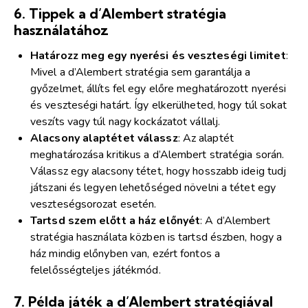
6.
Tippek a d’Alembert stratégia
használatához
Határozz meg egy nyerési és veszteségi limitet
:
Mivel a d’Alembert stratégia sem garantálja a
győzelmet, állíts fel egy előre meghatározott nyerési
és veszteségi határt. Így elkerülheted, hogy túl sokat
veszíts vagy túl nagy kockázatot vállalj.
Alacsony alaptétet válassz
: Az alaptét
meghatározása kritikus a d’Alembert stratégia során.
Válassz egy alacsony tétet, hogy hosszabb ideig tudj
játszani és legyen lehetőséged növelni a tétet egy
veszteségsorozat esetén.
Tartsd szem előtt a ház előnyét
: A d’Alembert
stratégia használata közben is tartsd észben, hogy a
ház mindig előnyben van, ezért fontos a
felelősségteljes játékmód.
7.
Példa játék a d’Alembert stratégiával