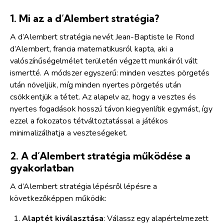
1.
Mi az a d’Alembert stratégia?
A d’Alembert stratégia nevét Jean-Baptiste le Rond
d’Alembert, francia matematikusról kapta, aki a
valószínűségelmélet területén végzett munkáiról vált
ismertté. A módszer egyszerű: minden vesztes pörgetés
után növeljük, míg minden nyertes pörgetés után
csökkentjük a tétet. Az alapelv az, hogy a vesztes és
nyertes fogadások hosszú távon kiegyenlítik egymást, így
ezzel a fokozatos tétváltoztatással a játékos
minimalizálhatja a veszteségeket.
2.
A d’Alembert stratégia működése a
gyakorlatban
A d’Alembert stratégia lépésről lépésre a
következőképpen működik:
Alaptét kiválasztása
: Válassz egy alapértelmezett