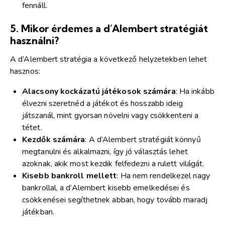
fennáll.
5.
Mikor érdemes a d’Alembert stratégiát
használni?
A d’Alembert stratégia a következő helyzetekben lehet
hasznos:
Alacsony kockázatú játékosok számára
: Ha inkább
élvezni szeretnéd a játékot és hosszabb ideig
játszanál, mint gyorsan növelni vagy csökkenteni a
tétet.
Kezdők számára
: A d’Alembert stratégiát könnyű
megtanulni és alkalmazni, így jó választás lehet
azoknak, akik most kezdik felfedezni a rulett világát.
Kisebb bankroll mellett
: Ha nem rendelkezel nagy
bankrollal, a d’Alembert kisebb emelkedései és
csökkenései segíthetnek abban, hogy tovább maradj
játékban.