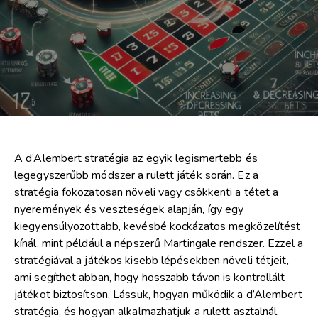
A d’Alembert stratégia az egyik legismertebb és
legegyszerűbb módszer a rulett játék során. Ez a
stratégia fokozatosan növeli vagy csökkenti a tétet a
nyeremények és veszteségek alapján, így egy
kiegyensúlyozottabb, kevésbé kockázatos megközelítést
kínál, mint például a népszerű Martingale rendszer. Ezzel a
stratégiával a játékos kisebb lépésekben növeli tétjeit,
ami segíthet abban, hogy hosszabb távon is kontrollált
játékot biztosítson. Lássuk, hogyan működik a d’Alembert
stratégia, és hogyan alkalmazhatjuk a rulett asztalnál.