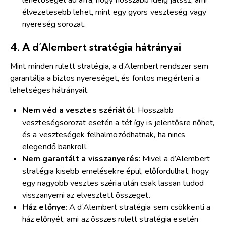
lehetőséget ad arra, hogy hosszabb ideig játssz, ami
élvezetesebb lehet, mint egy gyors veszteség vagy
nyereség sorozat.
4.
A d’Alembert stratégia hátrányai
Mint minden rulett stratégia, a d’Alembert rendszer sem
garantálja a biztos nyereséget, és fontos megérteni a
lehetséges hátrányait.
Nem véd a vesztes szériától
: Hosszabb
veszteségsorozat esetén a tét így is jelentősre nőhet,
és a veszteségek felhalmozódhatnak, ha nincs
elegendő bankroll.
Nem garantált a visszanyerés
: Mivel a d’Alembert
stratégia kisebb emelésekre épül, előfordulhat, hogy
egy nagyobb vesztes széria után csak lassan tudod
visszanyerni az elvesztett összeget.
Ház előnye
: A d’Alembert stratégia sem csökkenti a
ház előnyét, ami az összes rulett stratégia esetén