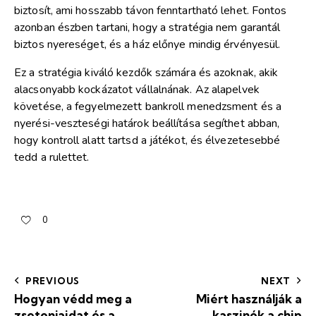
biztosít, ami hosszabb távon fenntartható lehet. Fontos
azonban észben tartani, hogy a stratégia nem garantál
biztos nyereséget, és a ház előnye mindig érvényesül.
Ez a stratégia kiváló kezdők számára és azoknak, akik
alacsonyabb kockázatot vállalnának. Az alapelvek
követése, a fegyelmezett bankroll menedzsment és a
nyerési-veszteségi határok beállítása segíthet abban,
hogy kontroll alatt tartsd a játékot, és élvezetesebbé
tedd a rulettet.
0
PREVIOUS
NEXT
Hogyan védd meg a
Miért használják a
zsetonjaidat és a
kaszinók a chip