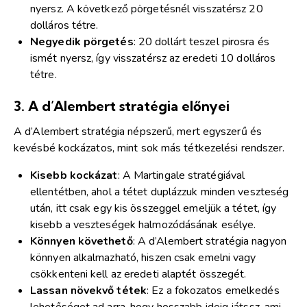
nyersz. A következő pörgetésnél visszatérsz 20
dolláros tétre.
Negyedik pörgetés
: 20 dollárt teszel pirosra és
ismét nyersz, így visszatérsz az eredeti 10 dolláros
tétre.
3.
A d’Alembert stratégia előnyei
A d’Alembert stratégia népszerű, mert egyszerű és
kevésbé kockázatos, mint sok más tétkezelési rendszer.
Kisebb kockázat
: A Martingale stratégiával
ellentétben, ahol a tétet duplázzuk minden veszteség
után, itt csak egy kis összeggel emeljük a tétet, így
kisebb a veszteségek halmozódásának esélye.
Könnyen követhető
: A d’Alembert stratégia nagyon
könnyen alkalmazható, hiszen csak emelni vagy
csökkenteni kell az eredeti alaptét összegét.
Lassan növekvő tétek
: Ez a fokozatos emelkedés