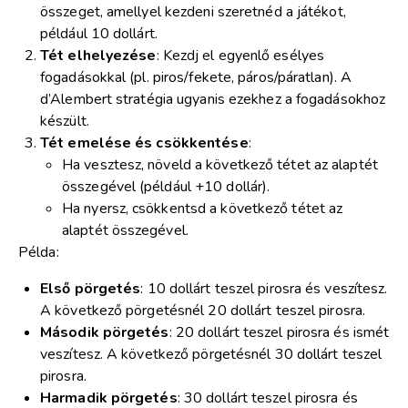
összeget, amellyel kezdeni szeretnéd a játékot,
például 10 dollárt.
Tét elhelyezése
: Kezdj el egyenlő esélyes
fogadásokkal (pl. piros/fekete, páros/páratlan). A
d’Alembert stratégia ugyanis ezekhez a fogadásokhoz
készült.
Tét emelése és csökkentése
:
Ha vesztesz, növeld a következő tétet az alaptét
összegével (például +10 dollár).
Ha nyersz, csökkentsd a következő tétet az
alaptét összegével.
Példa:
Első pörgetés
: 10 dollárt teszel pirosra és veszítesz.
A következő pörgetésnél 20 dollárt teszel pirosra.
Második pörgetés
: 20 dollárt teszel pirosra és ismét
veszítesz. A következő pörgetésnél 30 dollárt teszel
pirosra.
Harmadik pörgetés
: 30 dollárt teszel pirosra és