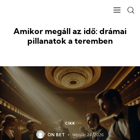
Amikor megáll az idő: drámai
pillanatok a teremben
CIKK
ON BET
február 24, 2026