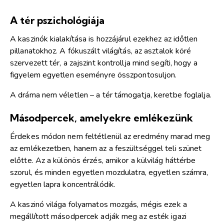
A tér pszichológiája
A kaszinók kialakítása is hozzájárul ezekhez az időtlen
pillanatokhoz. A fókuszált világítás, az asztalok köré
szervezett tér, a zajszint kontrollja mind segíti, hogy a
figyelem egyetlen eseményre összpontosuljon.
A dráma nem véletlen – a tér támogatja, keretbe foglalja.
Másodpercek, amelyekre emlékezünk
Érdekes módon nem feltétlenül az eredmény marad meg
az emlékezetben, hanem az a feszültséggel teli szünet
előtte. Az a különös érzés, amikor a külvilág háttérbe
szorul, és minden egyetlen mozdulatra, egyetlen számra,
egyetlen lapra koncentrálódik.
A kaszinó világa folyamatos mozgás, mégis ezek a
megállított másodpercek adják meg az esték igazi