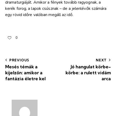
dramaturgiáját. Amikor a fények tovább ragyognak, a
kerék forog, a lapok csúsznak – de a jelenlévők számára
egy rövid időre valóban megáll az idő.
0
PREVIOUS
NEXT
Mesés témák a
Jó hangulat körbe-
kijelzőn: amikor a
körbe: a rulett vidám
fantázia életre kel
arca