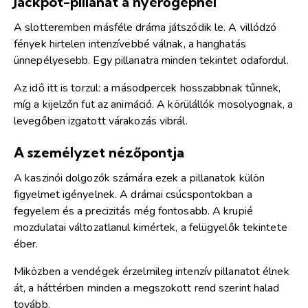
Jackpot-pillanat a nyerőgépnél
A slotteremben másféle dráma játszódik le. A villódzó
fények hirtelen intenzívebbé válnak, a hanghatás
ünnepélyesebb. Egy pillanatra minden tekintet odafordul.
Az idő itt is torzul: a másodpercek hosszabbnak tűnnek,
míg a kijelzőn fut az animáció. A körülállók mosolyognak, a
levegőben izgatott várakozás vibrál.
A személyzet nézőpontja
A kaszinói dolgozók számára ezek a pillanatok külön
figyelmet igényelnek. A drámai csúcspontokban a
fegyelem és a precizitás még fontosabb. A krupié
mozdulatai változatlanul kimértek, a felügyelők tekintete
éber.
Miközben a vendégek érzelmileg intenzív pillanatot élnek
át, a háttérben minden a megszokott rend szerint halad
tovább.