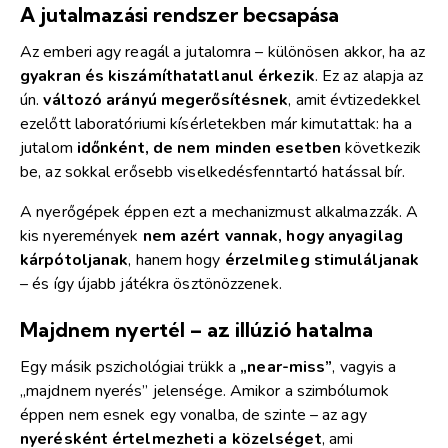
A jutalmazási rendszer becsapása
Az emberi agy reagál a jutalomra – különösen akkor, ha az
gyakran és kiszámíthatatlanul érkezik
. Ez az alapja az
ún.
változó arányú megerősítésnek
, amit évtizedekkel
ezelőtt laboratóriumi kísérletekben már kimutattak: ha a
jutalom
időnként, de nem minden esetben
következik
be, az sokkal erősebb viselkedésfenntartó hatással bír.
A nyerőgépek éppen ezt a mechanizmust alkalmazzák. A
kis nyeremények
nem azért vannak, hogy anyagilag
kárpótoljanak
, hanem hogy
érzelmileg stimuláljanak
– és így újabb játékra ösztönözzenek.
Majdnem nyertél – az illúzió hatalma
Egy másik pszichológiai trükk a
„near-miss”
, vagyis a
„majdnem nyerés” jelensége. Amikor a szimbólumok
éppen nem esnek egy vonalba, de szinte – az agy
nyerésként értelmezheti a közelséget
, ami