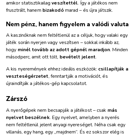
amikor statisztikailag
veszítettél
. Így a játékos nem
frusztrált, hanem
bizakodó
marad – és újra játszik.
Nem pénz, hanem figyelem a valódi valuta
A kaszinóknak nem feltétlenül az a céljuk, hogy valaki egy
játék során nyerjen vagy veszítsen – sokkal inkább az,
hogy
minél tovább az adott gépnél maradjon
. Minden
másodperc, amit ott tölt,
bevételt jelent
.
A kis nyeremények ehhez ideális eszközök:
csillapítják a
veszteségérzetet
, fenntartják a motivációt, és
újraindítják a játékos-gép kapcsolatot.
Zárszó
A nyerőgépek nem becsapják a játékost – csak
más
nyelvet beszélnek
. Egy nyelvet, amelyben a nyerés
nem feltétlenül jelent anyagi nyereséget. Néha csak egy
villanás, egy hang, egy „majdnem”. És ez sokszor elég is