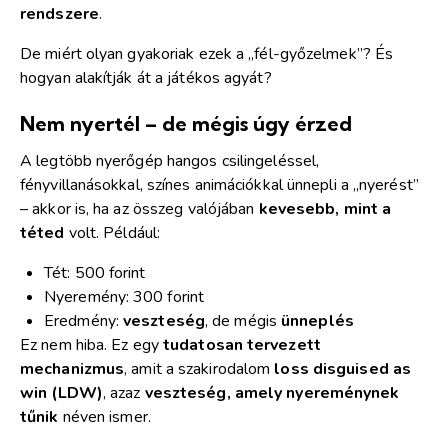
rendszere
.
De miért olyan gyakoriak ezek a „fél-győzelmek”? És
hogyan alakítják át a játékos agyát?
Nem nyertél – de mégis úgy érzed
A legtöbb nyerőgép hangos csilingeléssel,
fényvillanásokkal, színes animációkkal ünnepli a „nyerést”
– akkor is, ha az összeg valójában
kevesebb, mint a
téted
volt. Például:
Tét: 500 forint
Nyeremény: 300 forint
Eredmény:
veszteség
, de mégis
ünneplés
Ez nem hiba. Ez egy
tudatosan tervezett
mechanizmus
, amit a szakirodalom
loss disguised as
win (LDW)
, azaz
veszteség, amely nyereménynek
tűnik
néven ismer.