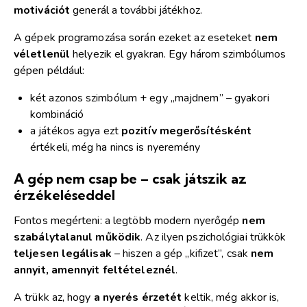
motivációt
generál a további játékhoz.
A gépek programozása során ezeket az eseteket
nem
véletlenül
helyezik el gyakran. Egy három szimbólumos
gépen például:
két azonos szimbólum + egy „majdnem” – gyakori
kombináció
a játékos agya ezt
pozitív megerősítésként
értékeli, még ha nincs is nyeremény
A gép nem csap be – csak játszik az
érzékeléseddel
Fontos megérteni: a legtöbb modern nyerőgép
nem
szabálytalanul működik
. Az ilyen pszichológiai trükkök
teljesen legálisak
– hiszen a gép „kifizet”, csak
nem
annyit, amennyit feltételeznél
.
A trükk az, hogy
a nyerés érzetét
keltik, még akkor is,