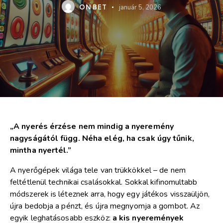
ON BET
január 5, 2026
„A nyerés érzése nem mindig a nyeremény
nagyságától függ. Néha elég, ha csak úgy tűnik,
mintha nyertél.”
A nyerőgépek világa tele van trükkökkel – de nem
feltétlenül technikai csalásokkal. Sokkal kifinomultabb
módszerek is léteznek arra, hogy egy játékos visszaüljön,
újra bedobja a pénzt, és újra megnyomja a gombot. Az
egyik leghatásosabb eszköz:
a kis nyeremények