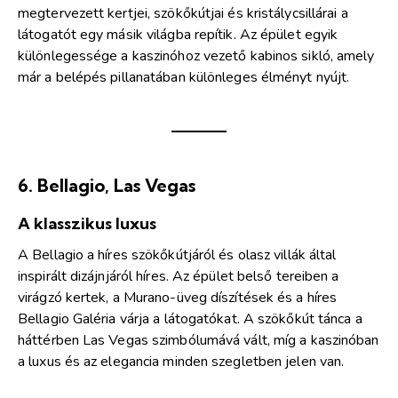
megtervezett kertjei, szökőkútjai és kristálycsillárai a
látogatót egy másik világba repítik. Az épület egyik
különlegessége a kaszinóhoz vezető kabinos sikló, amely
már a belépés pillanatában különleges élményt nyújt.
6.
Bellagio, Las Vegas
A klasszikus luxus
A Bellagio a híres szökőkútjáról és olasz villák által
inspirált dizájnjáról híres. Az épület belső tereiben a
virágzó kertek, a Murano-üveg díszítések és a híres
Bellagio Galéria várja a látogatókat. A szökőkút tánca a
háttérben Las Vegas szimbólumává vált, míg a kaszinóban
a luxus és az elegancia minden szegletben jelen van.