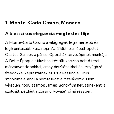
1.
Monte-Carlo Casino, Monaco
A klasszikus elegancia megtestesítője
A Monte-Carlo Casino a világ egyik legismertebb és
legikonikusabb kaszinója. Az 1863-ban épült épület
Charles Garnier, a párizsi Operaház tervezőjének munkája.
A Belle Époque stílusban készült kaszinó belső terei
márványoszlopokkal, arany díszítésekkel és lenyűgöző
freskókkal kápráztatnak el. Ez a kaszinó a luxus
szinonimája, ahol a nemzetközi elit találkozik. Nem
véletlen, hogy számos James Bond-film helyszíneként is
szolgált, például a „Casino Royale” című részben.