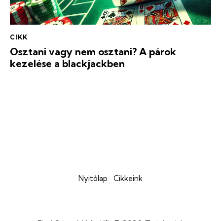
CIKK
Osztani vagy nem osztani? A párok
kezelése a blackjackben
Nyitólap
Cikkeink