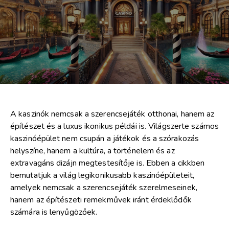
A kaszinók nemcsak a szerencsejáték otthonai, hanem az
építészet és a luxus ikonikus példái is. Világszerte számos
kaszinóépület nem csupán a játékok és a szórakozás
helyszíne, hanem a kultúra, a történelem és az
extravagáns dizájn megtestesítője is. Ebben a cikkben
bemutatjuk a világ legikonikusabb kaszinóépületeit,
amelyek nemcsak a szerencsejáték szerelmeseinek,
hanem az építészeti remekművek iránt érdeklődők
számára is lenyűgözőek.