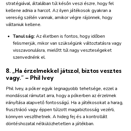
stratégiával, általában túl későn veszi észre, hogy fel
kellene adnia a harcot. Az ilyen játékosok gyakran a
vereség szélén vannak, amikor végre rájönnek, hogy
váltaniuk kellene.
Tanulság:
Az életben is fontos, hogy időben
felismerjük, mikor van szükségünk változtatásra vagy
visszavonulásra, mielőtt túl nagy veszteségeket
szenvednénk el.
8.
„Ha érzelmekkel játszol, biztos vesztes
vagy.” – Phil Ivey
Phil Ivey, a póker egyik legnagyobb tehetsége, ezzel a
mondással rámutat arra, hogy a pókerben az érzelmek
irányítása alapvető fontosságú. Ha a játékosokat a harag,
frusztráció vagy éppen túlzott magabiztosság vezérli,
könnyen veszíthetnek. A hideg fej és a kontrollált
döntéshozatal nélkülözhetetlen a játékban.