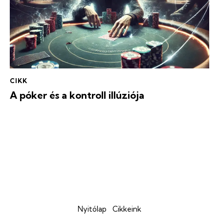
CIKK
A póker és a kontroll illúziója
Nyitólap
Cikkeink