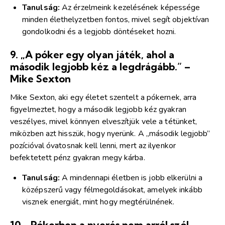
Tanulság:
Az érzelmeink kezelésének képessége
minden élethelyzetben fontos, mivel segít objektívan
gondolkodni és a legjobb döntéseket hozni.
9.
„A póker egy olyan játék, ahol a
második legjobb kéz a legdrágább.” –
Mike Sexton
Mike Sexton, aki egy életet szentelt a pókernek, arra
figyelmeztet, hogy a második legjobb kéz gyakran
veszélyes, mivel könnyen elveszítjük vele a tétünket,
miközben azt hisszük, hogy nyerünk. A „második legjobb”
pozícióval óvatosnak kell lenni, mert az ilyenkor
befektetett pénz gyakran megy kárba.
Tanulság:
A mindennapi életben is jobb elkerülni a
középszerű vagy félmegoldásokat, amelyek inkább
visznek energiát, mint hogy megtérülnének.
10.
„Pókerben a nyerés nem arról szól,