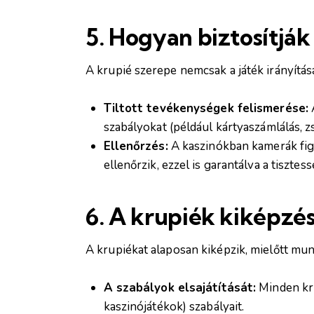
5.
Hogyan biztosítják
A krupié szerepe nemcsak a játék irányítás
Tiltott tevékenységek felismerése:
A
szabályokat (például kártyaszámlálás, 
Ellenőrzés:
A kaszinókban kamerák figy
ellenőrzik, ezzel is garantálva a tisztess
6.
A krupiék kiképzés
A krupiékat alaposan kiképzik, mielőtt mun
A szabályok elsajátítását:
Minden kru
kaszinójátékok) szabályait.