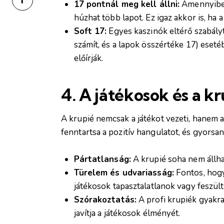
17 pontnál meg kell állni:
Amennyiben
húzhat több lapot. Ez igaz akkor is, ha 
Soft 17:
Egyes kaszinók eltérő szabályt
számít, és a lapok összértéke 17) eseté
előírják.
4.
A játékosok és a kr
A krupié nemcsak a játékot vezeti, hanem a
fenntartsa a pozitív hangulatot, és gyorsan
Pártatlanság:
A krupié soha nem állhat
Türelem és udvariasság:
Fontos, hogy
játékosok tapasztalatlanok vagy feszült 
Szórakoztatás:
A profi krupiék gyakra
javítja a játékosok élményét.