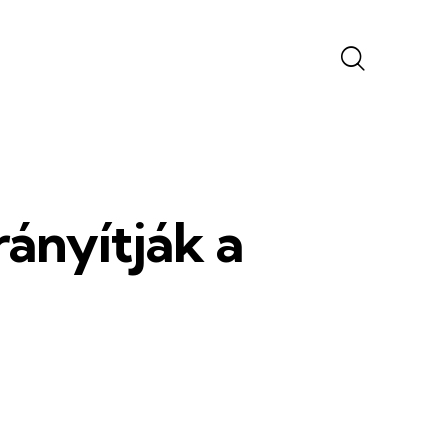
rányítják a