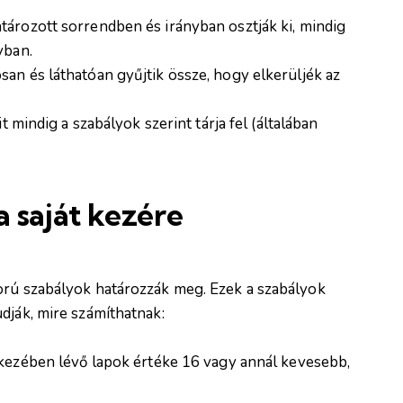
ározott sorrendben és irányban osztják ki, mindig
yban.
an és láthatóan gyűjtik össze, hogy elkerüljék az
it mindig a szabályok szerint tárja fel (általában
a saját kezére
orú szabályok határozzák meg. Ezek a szabályok
dják, mire számíthatnak:
kezében lévő lapok értéke 16 vagy annál kevesebb,