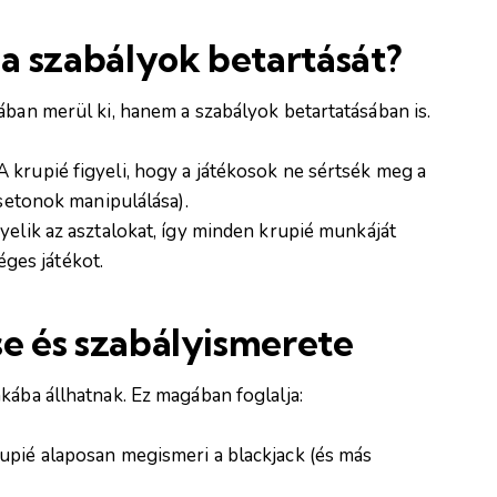
 a szabályok betartását?
ában merül ki, hanem a szabályok betartatásában is.
 krupié figyeli, hogy a játékosok ne sértsék meg a
zsetonok manipulálása).
elik az asztalokat, így minden krupié munkáját
éges játékot.
e és szabályismerete
kába állhatnak. Ez magában foglalja:
pié alaposan megismeri a blackjack (és más