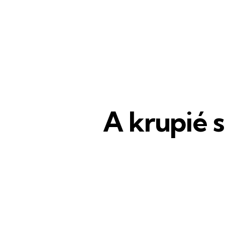
A krupié s