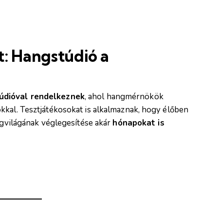
: Hangstúdió a
túdióval rendelkeznek
, ahol hangmérnökök
kkal. Tesztjátékosokat is alkalmaznak, hogy élőben
angvilágának véglegesítése akár
hónapokat is