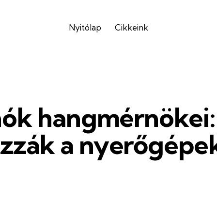
Nyitólap
Cikkeink
nók hangmérnökei
zák a nyerőgépek