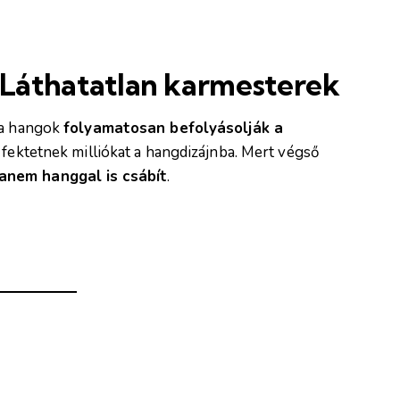
 Láthatatlan karmesterek
 a hangok
folyamatosan befolyásolják a
t fektetnek milliókat a hangdizájnba. Mert végső
anem hanggal is csábít
.