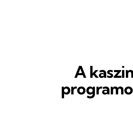
A kaszi
programoz