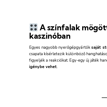
A színfalak mögött
kaszinóban
Egyes nagyobb nyerőgépgyártók
saját s
csapata kísérletezik különböző hanghatáso
figyeljék a reakciókat. Egy-egy új játék h
igénybe vehet
.