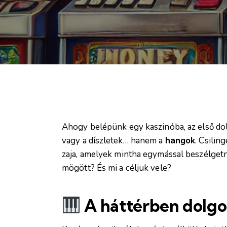
Ahogy belépünk egy kaszinóba, az első dol
vagy a díszletek… hanem a
hangok
. Csili
zaja, amelyek mintha egymással beszélgetn
mögött? És mi a céljuk vele?
A háttérben dolg