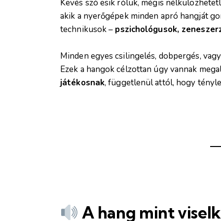
Kevés szó esik róluk, mégis nélkülözhetetl
akik a nyerőgépek minden apró hangját g
technikusok –
pszichológusok, zeneszer
Minden egyes csilingelés, dobpergés, vag
Ezek a hangok célzottan úgy vannak mega
játékosnak
, függetlenül attól, hogy tény
A hang mint visel