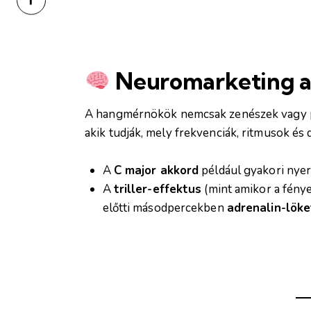
Neuromarketing a
A hangmérnökök nemcsak zenészek vagy
akik tudják, mely frekvenciák, ritmusok és 
A
C major akkord
például gyakori nyer
A
triller-effektus
(mint amikor a fény
előtti másodpercekben
adrenalin-löke