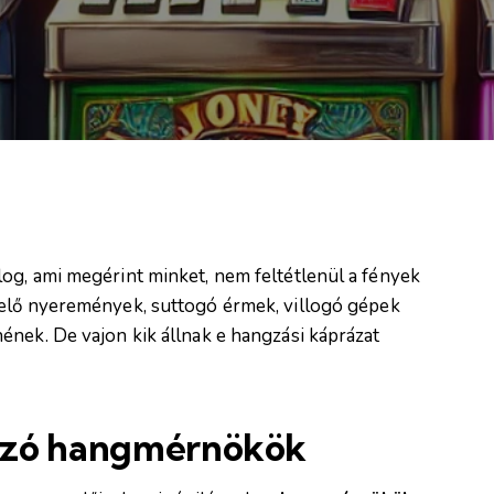
og, ami megérint minket, nem feltétlenül a fények
ngelő nyeremények, suttogó érmek, villogó gépek
ének. De vajon kik állnak e hangzási káprázat
ozó hangmérnökök