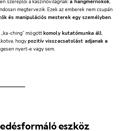
en szereplői a kaszinóvilágnak:
a hangmérnökök
,
ondosan megtervezik. Ezek az emberek nem csupán
zők és manipulációs mesterek egy személyben
.
y „ka-ching” mögött
komoly kutatómunka áll
.
lkotva, hogy
pozitív visszacsatolást adjanak a
legesen nyert-e vagy sem.
kedésformáló eszköz