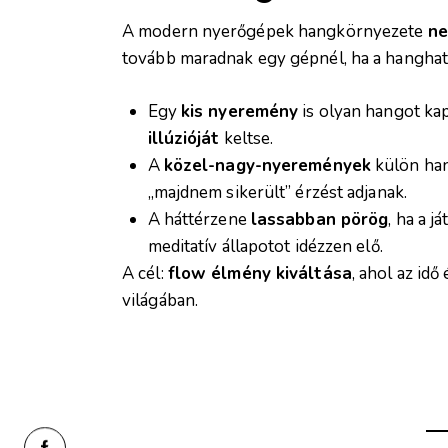
A modern nyerőgépek hangkörnyezete
ne
tovább maradnak egy gépnél, ha a hanghat
Egy
kis nyeremény
is olyan hangot ka
illúzióját
keltse.
A
közel-nagy-nyeremények
külön ha
„majdnem sikerült” érzést adjanak.
A háttérzene
lassabban pörög
, ha a j
meditatív állapotot idézzen elő.
A cél:
flow élmény kiváltása
, ahol az idő
világában.