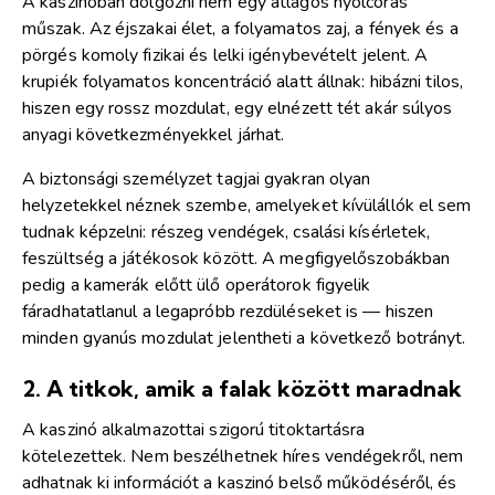
A kaszinóban dolgozni nem egy átlagos nyolcórás
műszak. Az éjszakai élet, a folyamatos zaj, a fények és a
pörgés komoly fizikai és lelki igénybevételt jelent. A
krupiék folyamatos koncentráció alatt állnak: hibázni tilos,
hiszen egy rossz mozdulat, egy elnézett tét akár súlyos
anyagi következményekkel járhat.
A biztonsági személyzet tagjai gyakran olyan
helyzetekkel néznek szembe, amelyeket kívülállók el sem
tudnak képzelni: részeg vendégek, csalási kísérletek,
feszültség a játékosok között. A megfigyelőszobákban
pedig a kamerák előtt ülő operátorok figyelik
fáradhatatlanul a legapróbb rezdüléseket is — hiszen
minden gyanús mozdulat jelentheti a következő botrányt.
2. A titkok, amik a falak között maradnak
A kaszinó alkalmazottai szigorú titoktartásra
kötelezettek. Nem beszélhetnek híres vendégekről, nem
adhatnak ki információt a kaszinó belső működéséről, és