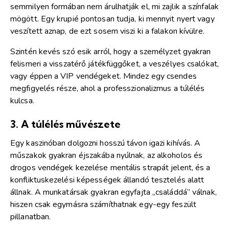
semmilyen formában nem árulhatják el, mi zajlik a színfalak
mögött. Egy krupié pontosan tudja, ki mennyit nyert vagy
veszített aznap, de ezt sosem viszi ki a falakon kívülre.
Szintén kevés szó esik arról, hogy a személyzet gyakran
felismeri a visszatérő játékfüggőket, a veszélyes csalókat,
vagy éppen a VIP vendégeket. Mindez egy csendes
megfigyelés része, ahol a professzionalizmus a túlélés
kulcsa.
3. A túlélés művészete
Egy kaszinóban dolgozni hosszú távon igazi kihívás. A
műszakok gyakran éjszakába nyúlnak, az alkoholos és
drogos vendégek kezelése mentális strapát jelent, és a
konfliktuskezelési képességek állandó tesztelés alatt
állnak. A munkatársak gyakran egyfajta „családdá” válnak,
hiszen csak egymásra számíthatnak egy-egy feszült
pillanatban.