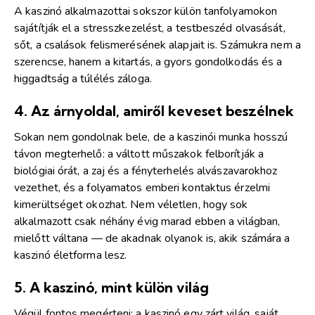
A kaszinó alkalmazottai sokszor külön tanfolyamokon
sajátítják el a stresszkezelést, a testbeszéd olvasását,
sőt, a csalások felismerésének alapjait is. Számukra nem a
szerencse, hanem a kitartás, a gyors gondolkodás és a
higgadtság a túlélés záloga.
4. Az árnyoldal, amiről keveset beszélnek
Sokan nem gondolnak bele, de a kaszinói munka hosszú
távon megterhelő: a váltott műszakok felborítják a
biológiai órát, a zaj és a fényterhelés alvászavarokhoz
vezethet, és a folyamatos emberi kontaktus érzelmi
kimerültséget okozhat. Nem véletlen, hogy sok
alkalmazott csak néhány évig marad ebben a világban,
mielőtt váltana — de akadnak olyanok is, akik számára a
kaszinó életforma lesz.
5. A kaszinó, mint külön világ
Végül fontos megérteni: a kaszinó egy zárt világ, saját