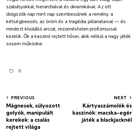
szabályokkal, hierarchiával és dinamikával. Az ott
dolgozók nap mint nap szembesülnek a remény, a
kétségbeesés, az öröm és a tragédia pillanataival — és
mindezt kívülálló arccal, rezzenéstelen profizmussal
kezelik. Ők a kaszinó rejtett hősei, akik nélkül a nagy játék
sosem működne.
0
PREVIOUS
NEXT
Mágnesek, súlyozott
Kártyaszámolók és
golyók, manipulált
kaszinók: macska-egér
kerekek: a csalás
játék a blackjacknél
rejtett világa