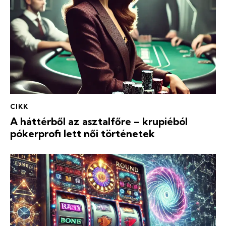
CIKK
A háttérből az asztalfőre – krupiéból
pókerprofi lett női történetek