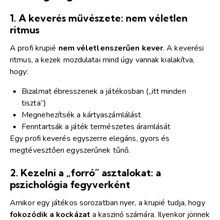
1.
A keverés művészete: nem véletlen
ritmus
A profi krupié
nem véletlenszerűen kever
. A keverési
ritmus, a kezek mozdulatai mind úgy vannak kialakítva,
hogy:
Bizalmat ébresszenek a játékosban („itt minden
tiszta”)
Megnehezítsék a kártyaszámlálást
Fenntartsák a játék természetes áramlását
Egy profi keverés egyszerre elegáns, gyors és
megtévesztően egyszerűnek tűnő.
2.
Kezelni a „forró” asztalokat: a
pszichológia fegyverként
Amikor egy játékos sorozatban nyer, a krupié tudja, hogy
fokozódik a kockázat
a kaszinó számára. Ilyenkor jönnek