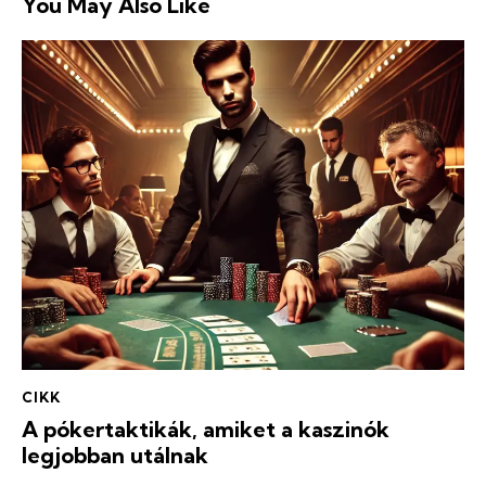
You May Also Like
CIKK
A pókertaktikák, amiket a kaszinók
legjobban utálnak