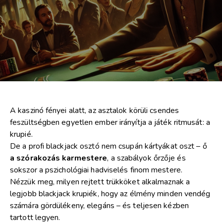
A kaszinó fényei alatt, az asztalok körüli csendes
feszültségben egyetlen ember irányítja a játék ritmusát: a
krupié.
De a profi blackjack osztó nem csupán kártyákat oszt – ő
a szórakozás karmestere
, a szabályok őrzője és
sokszor a pszichológiai hadviselés finom mestere.
Nézzük meg, milyen rejtett trükköket alkalmaznak a
legjobb blackjack krupiék, hogy az élmény minden vendég
számára gördülékeny, elegáns – és teljesen kézben
tartott legyen.