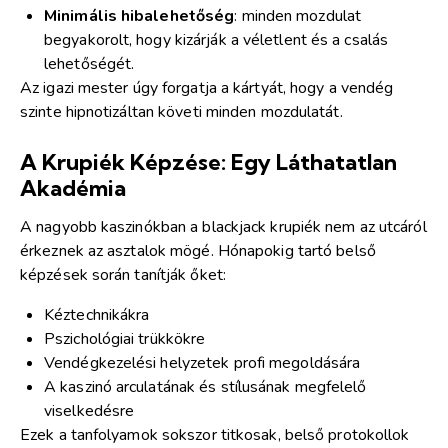
Minimális hibalehetőség
: minden mozdulat
begyakorolt, hogy kizárják a véletlent és a csalás
lehetőségét.
Az igazi mester úgy forgatja a kártyát, hogy a vendég
szinte hipnotizáltan követi minden mozdulatát.
A Krupiék Képzése: Egy Láthatatlan
Akadémia
A nagyobb kaszinókban a blackjack krupiék nem az utcáról
érkeznek az asztalok mögé. Hónapokig tartó belső
képzések során tanítják őket:
Kéztechnikákra
Pszichológiai trükkökre
Vendégkezelési helyzetek profi megoldására
A kaszinó arculatának és stílusának megfelelő
viselkedésre
Ezek a tanfolyamok sokszor titkosak, belső protokollok