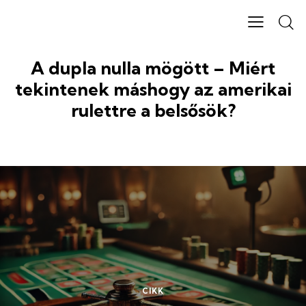
A dupla nulla mögött – Miért
tekintenek máshogy az amerikai
rulettre a belsősök?
CIKK