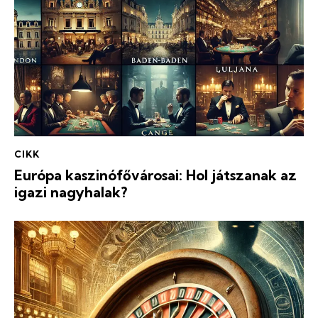
CIKK
Európa kaszinófővárosai: Hol játszanak az
igazi nagyhalak?