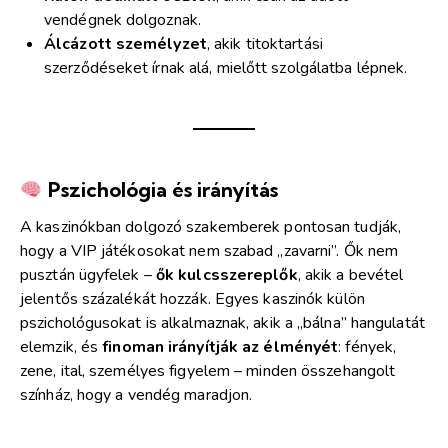
vendégnek dolgoznak.
Álcázott személyzet
, akik titoktartási
szerződéseket írnak alá, mielőtt szolgálatba lépnek.
Pszichológia és irányítás
A kaszinókban dolgozó szakemberek pontosan tudják,
hogy a VIP játékosokat nem szabad „zavarni”. Ők nem
pusztán ügyfelek –
ők kulcsszereplők
, akik a bevétel
jelentős százalékát hozzák. Egyes kaszinók külön
pszichológusokat is alkalmaznak, akik a „bálna” hangulatát
elemzik, és
finoman irányítják az élményét
: fények,
zene, ital, személyes figyelem – minden összehangolt
színház, hogy a vendég maradjon.