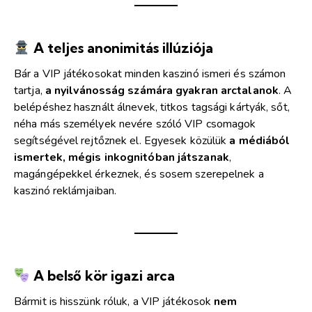
A teljes anonimitás illúziója
Bár a VIP játékosokat minden kaszinó ismeri és számon
tartja,
a nyilvánosság számára gyakran arctalanok
. A
belépéshez használt álnevek, titkos tagsági kártyák, sőt,
néha más személyek nevére szóló VIP csomagok
segítségével rejtőznek el. Egyesek közülük
a médiából
ismertek, mégis inkognitóban játszanak
,
magángépekkel érkeznek, és sosem szerepelnek a
kaszinó reklámjaiban.
A belső kör igazi arca
Bármit is hisszünk róluk, a VIP játékosok
nem