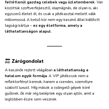
feltétlenül gazdag celebek vagy üzletemberek
. Van
közöttük szoftverfejlesztő, olajmágnás, de olyan is, aki
egyszerű életet él, és csak a játékasztal mellett válik
milliomossá. A belső kör nem egy kaszinó által kiállított
tagsági kártya –
ez egy életforma, amely a
láthatatlanságon alapul
.
Zárógondolat
A kaszinók rejtett világában
a láthatatlanság a
hatalom egyik formája
. A VIP játékosok nem a
reflektorfényt keresik, hanem a csendes, személyre
szabott luxust. Míg mások a csilingelő gépek köré
gyűlnek, ők már rég beléptek egy olyan ajtón, amit a
legtöbben észre sem vesznek.