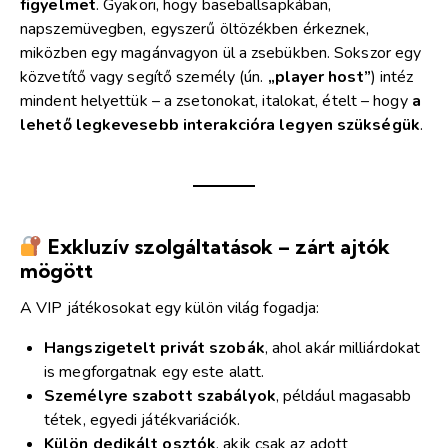
figyelmet
. Gyakori, hogy baseballsapkában,
napszemüvegben, egyszerű öltözékben érkeznek,
miközben egy magánvagyon ül a zsebükben. Sokszor egy
közvetítő vagy segítő személy (ún.
„player host”
) intéz
mindent helyettük – a zsetonokat, italokat, ételt – hogy
a
lehető legkevesebb interakcióra legyen szükségük
.
Exkluzív szolgáltatások – zárt ajtók
mögött
A VIP játékosokat egy külön világ fogadja:
Hangszigetelt privát szobák
, ahol akár milliárdokat
is megforgatnak egy este alatt.
Személyre szabott szabályok
, például magasabb
tétek, egyedi játékvariációk.
Külön dedikált osztók
, akik csak az adott