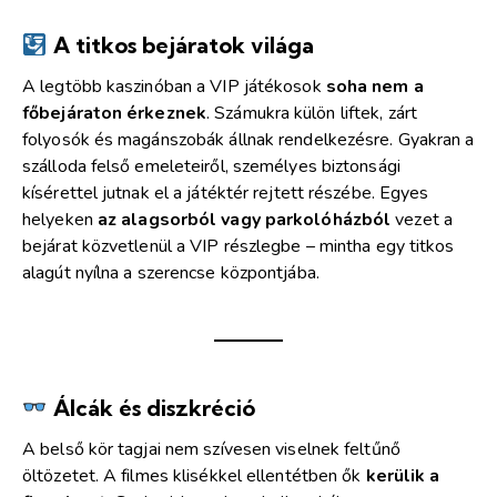
A titkos bejáratok világa
A legtöbb kaszinóban a VIP játékosok
soha nem a
főbejáraton érkeznek
. Számukra külön liftek, zárt
folyosók és magánszobák állnak rendelkezésre. Gyakran a
szálloda felső emeleteiről, személyes biztonsági
kísérettel jutnak el a játéktér rejtett részébe. Egyes
helyeken
az alagsorból vagy parkolóházból
vezet a
bejárat közvetlenül a VIP részlegbe – mintha egy titkos
alagút nyílna a szerencse központjába.
Álcák és diszkréció
A belső kör tagjai nem szívesen viselnek feltűnő
öltözetet. A filmes klisékkel ellentétben ők
kerülik a